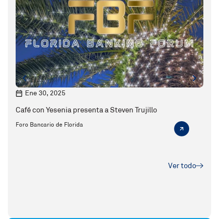
Ene 30, 2025
S
Café con Yesenia presenta a Steven Trujillo
1 a 
Foro Bancario de Florida
Flori
Ver todo